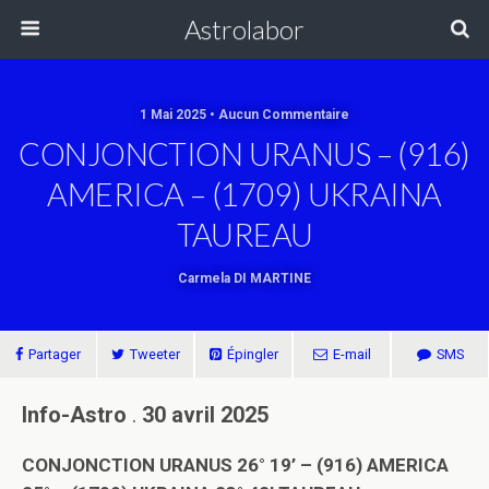
Astrolabor
1 Mai 2025 • Aucun Commentaire
CONJONCTION URANUS – (916)
AMERICA – (1709) UKRAINA
TAUREAU
Carmela DI MARTINE
Partager
Tweeter
Épingler
E-mail
SMS
Info-Astro
.
30 avril 2025
CONJONCTION URANUS 26° 19’ – (916) AMERICA