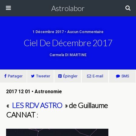
Astrolabor
1 Décembre 2017 • Aucun Commentaire
Ciel De Décembre 2017
Carmela DI MARTINE
Partager
Tweeter
Épingler
E-mail
SMS
2017 12 01 • Astronomie
«
LES RDV ASTRO
» de Guillaume
CANNAT
: