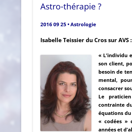
Astro-thérapie ?
2016 09 25 • Astrologie
Isabelle Teissier du Cros sur AVS :
« L’individu
son client, p
besoin de tem
mental, pour
consacrer so
Le praticie
contrainte d
équations du 
« codées » 
années et d’a