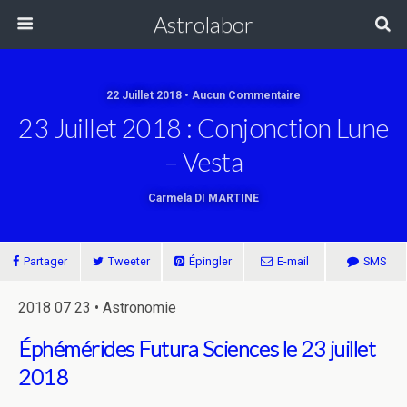
Astrolabor
22 Juillet 2018 • Aucun Commentaire
23 Juillet 2018 : Conjonction Lune
– Vesta
Carmela DI MARTINE
Partager
Tweeter
Épingler
E-mail
SMS
2018 07 23 • Astronomie
Éphémérides Futura Sciences le 23 juillet
2018