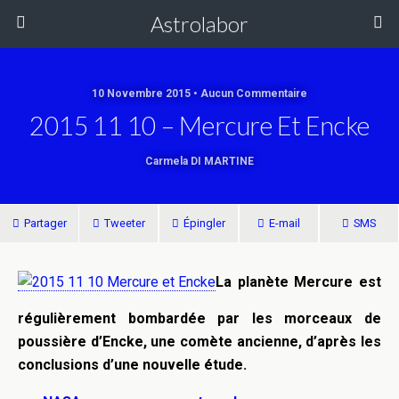
Astrolabor
10 Novembre 2015 • Aucun Commentaire
2015 11 10 – Mercure Et Encke
Carmela DI MARTINE
Partager
Tweeter
Épingler
E-mail
SMS
La planète Mercure est
régulièrement bombardée par les morceaux de
poussière d’Encke, une comète ancienne, d’après les
conclusions d’une nouvelle étude.