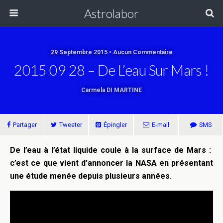
Astrolabor
29 Septembre 2015 • Aucun Commentaire
2015 09 28 – De L’eau Sur Mars !
Carmela DI MARTINE
Partager
Tweeter
Épingler
E-mail
SMS
De l’eau à l’état liquide coule à la surface de Mars :
c’est ce que vient d’annoncer la NASA en présentant
une étude menée depuis plusieurs années.