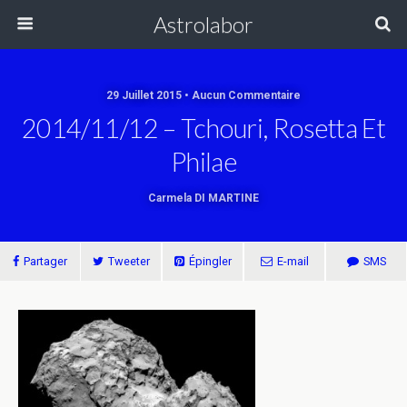
Astrolabor
29 Juillet 2015 • Aucun Commentaire
2014/11/12 – Tchouri, Rosetta Et
Philae
Carmela DI MARTINE
Partager
Tweeter
Épingler
E-mail
SMS