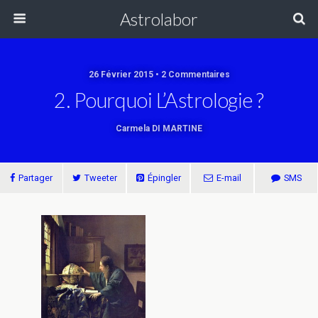
Astrolabor
26 Février 2015 • 2 Commentaires
2. Pourquoi L’Astrologie ?
Carmela DI MARTINE
Partager
Tweeter
Épingler
E-mail
SMS