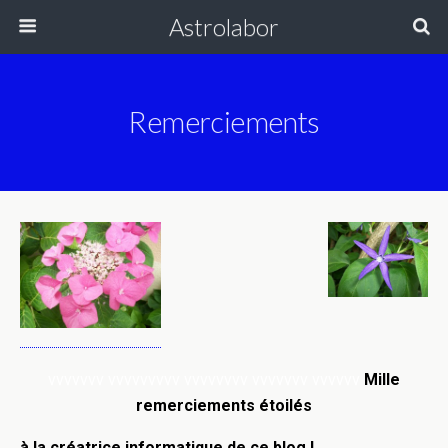
Astrolabor
Remerciements
vvvvvvv vvvvvvvvv vvvvvvvv vvvvvvv vvvvvv
Mille
remerciements étoilés
à la créatrice informatique de ce blog !